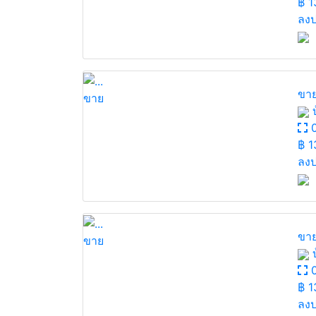
฿
1
ลงป
ขาย
ขาย
บ
0
฿
1
ลงป
ขาย
ขาย
บ
0
฿
1
ลงป