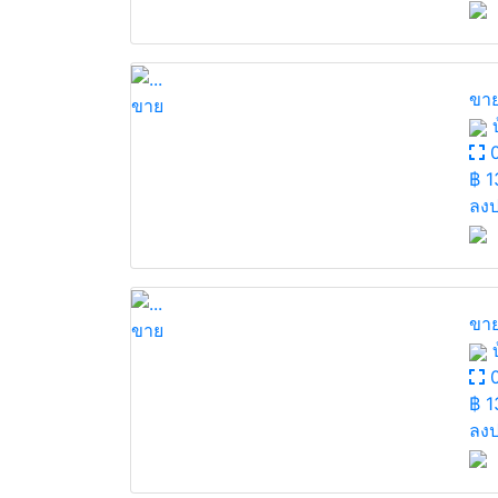
ขาย
ขาย
บ
0
฿
1
ลงป
ขาย
ขาย
บ
0
฿
1
ลงป