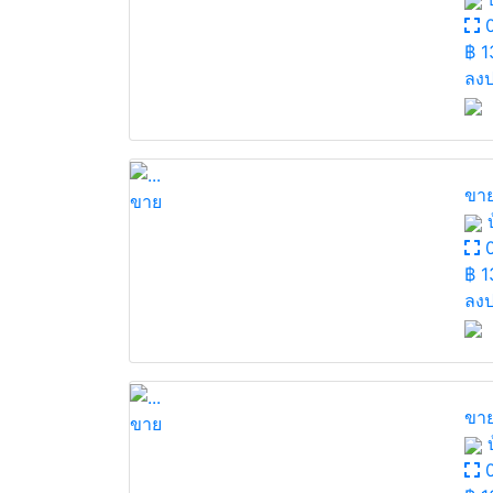
0
฿
1
ลงป
ขาย
ขาย
บ
0
฿
1
ลงป
ขาย
ขาย
บ
0