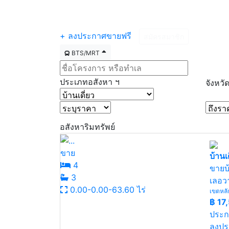
หน้าแรก
ซื้อ
เช่า
โครงการแนะนำ
ข่
+ ลงประกาศขายฟรี
สมัครสมาชิก
BTS/MRT
ประเภทอสังหา ฯ
จังหวั
อสังหาริมทรัพย์
ขาย
บ้านเด
4
ขายบ
3
เลอวา
0.00-0.00-63.60 ไร่
เขตหลั
฿
17
ประก
ลงปร