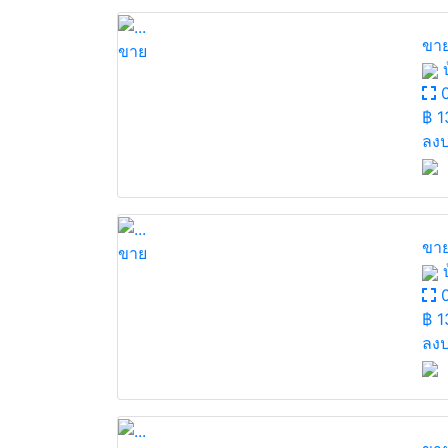
ขาย
ขาย
บ
0
฿
1
ลงป
ขาย
ขาย
บ
0
฿
1
ลงป