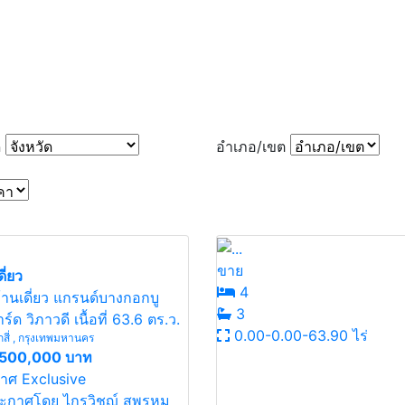
าว-บทความ
ฝากขาย - เช่า
ติดต่อเรา
082-917-7108
ด
อำเภอ/เขต
ขาย
ี่ยว
4
้านเดี่ยว แกรนด์บางกอกบู
3
ร์ด วิภาวดี เนื้อที่ 63.6 ตร.ว.
0.00-0.00-63.90 ไร่
กสี่ , กรุงเทพมหานคร
,500,000 บาท
าศ Exclusive
ะกาศโดย ไกรวิชญ์ สุพรหม