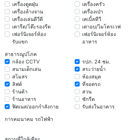
เครื่องดูดฝุ่น
เครื่องครัว
เครื่องล้างจาน
เครื่องเป่า
เครื่องเล่นดีวีดี
เคเบิ้ลทีวี
เตารีด/โต๊ะรองรีด
เตาอบ/ไมโครเวฟ
เฟอร์นิเจอร์ห้อง
เฟอร์นิเจอร์ห้อง
รับแขก
อาหาร
สาธารณูปโภค
กล้อง CCTV
รปภ. 24 ชม.
สนามเด็กเล่น
สระว่ายน้ำ
สโมสร
ห้องสมุด
ลิฟต์
ที่จอดรถ
ร้านค้า
สวน
ร้านอาหาร
ซักรีด
ฟิตเนส/ออกกำลังกาย
รับส่งในอาคาร
การคมนาคม รถไฟฟ้า
สถานที่ใกล้เคียง