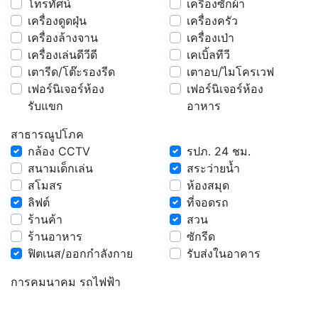
โทรทัศน์
เครื่องซักผ้า
เครื่องดูดฝุ่น
เครื่องครัว
เครื่องล้างจาน
เครื่องเป่า
เครื่องเล่นดีวีดี
เคเบิ้ลทีวี
เตารีด/โต๊ะรองรีด
เตาอบ/ไมโครเวฟ
เฟอร์นิเจอร์ห้อง
เฟอร์นิเจอร์ห้อง
รับแขก
อาหาร
สาธารณูปโภค
กล้อง CCTV
รปภ. 24 ชม.
สนามเด็กเล่น
สระว่ายน้ำ
สโมสร
ห้องสมุด
ลิฟต์
ที่จอดรถ
ร้านค้า
สวน
ร้านอาหาร
ซักรีด
ฟิตเนส/ออกกำลังกาย
รับส่งในอาคาร
การคมนาคม รถไฟฟ้า